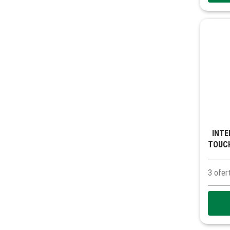
INTE
TOUCH 2 M
3
ofer