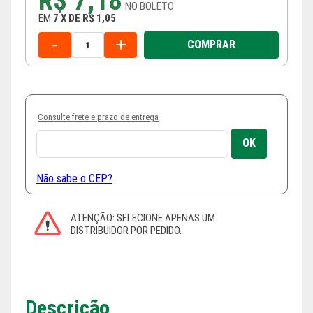
R$ 7,18
NO
BOLETO
EM
7
X
DE
R$ 1,05
-
+
COMPRAR
Consulte frete e prazo de entrega
Não sabe o CEP?
Descrição