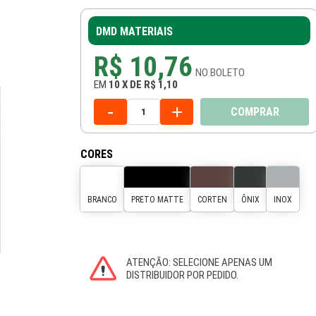
DMD MATERIAIS
R$ 10,76
NO
BOLETO
EM
10
X
DE
R$ 1,10
-
+
COMPRAR
CORES