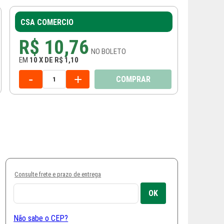
CSA COMERCIO
R$ 10,76
NO
BOLETO
EM
10
X
DE
R$ 1,10
-
+
COMPRAR
Consulte frete e prazo de entrega
Não sabe o CEP?