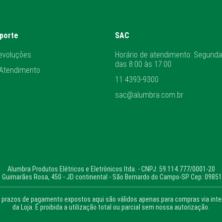
uporte
SAC
evoluções
Horário de atendimento: Segunda
das 8:00 às 17:00
 Atendimento
11 4393-9300
sac@alumbra.com.br
Alumbra Produtos Elétricos e Eletrônicos ltda. - CNPJ: 59.114.777/0001-20
 Guimarães Rosa, 450 - JD continental - São Bernardo do Campo-SP Cep: 0985
prazos de pagamento expostos aqui são válidos apenas para compras via intern
da Loja. É proibida a utilização total ou parcial sem nossa autorização.