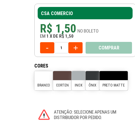
CSA COMERCIO
R$ 1,50
NO
BOLETO
EM
1
X
DE
R$ 1,50
-
+
COMPRAR
CORES