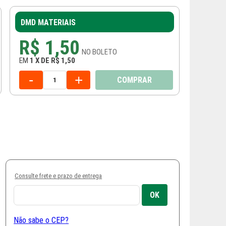
DMD MATERIAIS
R$ 1,50
NO
BOLETO
EM
1
X
DE
R$ 1,50
-
+
COMPRAR
Consulte frete e prazo de entrega
Não sabe o CEP?