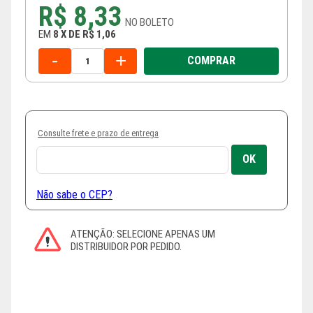
R$ 8,33
NO
BOLETO
EM
8
X
DE
R$ 1,06
-
+
COMPRAR
Consulte frete e prazo de entrega
Não sabe o CEP?