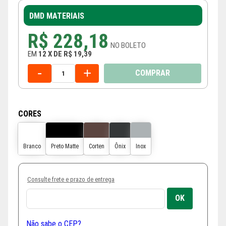
DMD MATERIAIS
R$ 228,18
NO
BOLETO
EM
12
X
DE
R$ 19,39
-
+
COMPRAR
CORES
Consulte frete e prazo de entrega
Não sabe o CEP?