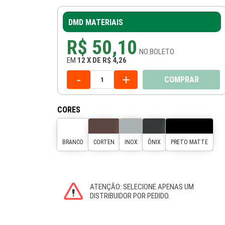
DMD MATERIAIS
R$ 50,10
NO
BOLETO
EM
12
X
DE
R$ 4,26
-
+
COMPRAR
CORES