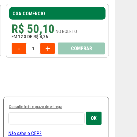
CSA COMERCIO
R$ 50,10
NO
BOLETO
EM
12
X
DE
R$ 4,26
-
+
COMPRAR
Consulte frete e prazo de entrega
Não sabe o CEP?