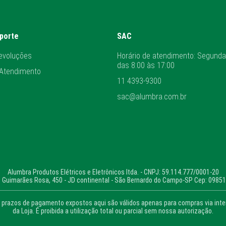
uporte
SAC
evoluções
Horário de atendimento: Segunda
das 8:00 às 17:00
 Atendimento
11 4393-9300
sac@alumbra.com.br
Alumbra Produtos Elétricos e Eletrônicos ltda. - CNPJ: 59.114.777/0001-20
 Guimarães Rosa, 450 - JD continental - São Bernardo do Campo-SP Cep: 0985
prazos de pagamento expostos aqui são válidos apenas para compras via intern
da Loja. É proibida a utilização total ou parcial sem nossa autorização.