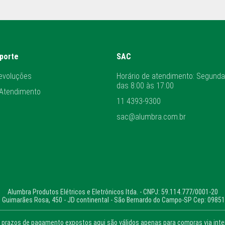
uporte
SAC
evoluções
Horário de atendimento: Segunda
das 8:00 às 17:00
 Atendimento
11 4393-9300
sac@alumbra.com.br
Alumbra Produtos Elétricos e Eletrônicos ltda. - CNPJ: 59.114.777/0001-20
 Guimarães Rosa, 450 - JD continental - São Bernardo do Campo-SP Cep: 0985
prazos de pagamento expostos aqui são válidos apenas para compras via intern