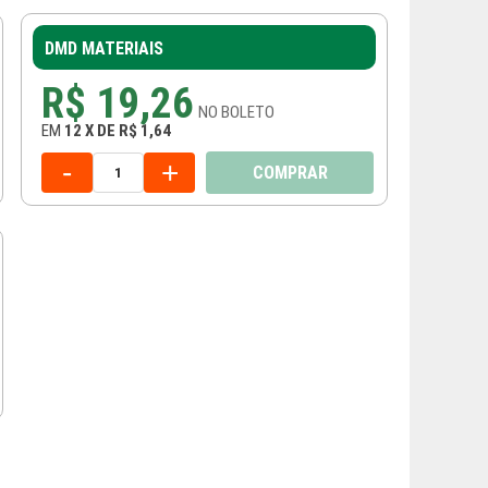
DMD MATERIAIS
R$ 19,26
NO
BOLETO
EM
12
X
DE
R$ 1,64
-
+
COMPRAR