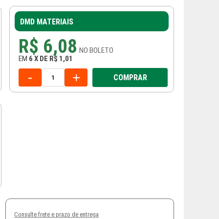
DMD MATERIAIS
R$ 6,08
NO
BOLETO
EM
6
X
DE
R$ 1,01
-
+
COMPRAR
Consulte frete e prazo de entrega