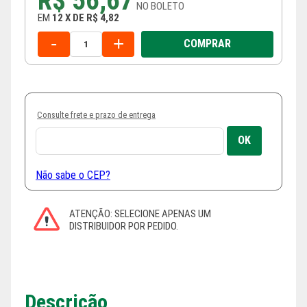
R$ 56,67
NO
BOLETO
EM
12
X
DE
R$ 4,82
-
+
COMPRAR
Consulte frete e prazo de entrega
Não sabe o CEP?
Descrição