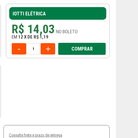
IOTTI ELÉTRICA
R$ 14,03
NO
BOLETO
EM
12
X
DE
R$ 1,19
-
+
COMPRAR
Consulte frete e prazo de entrega