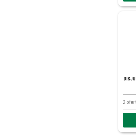
DISJU
2
ofer