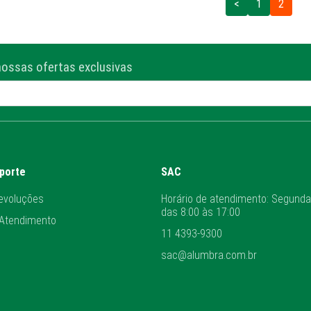
<
1
2
nossas ofertas exclusivas
uporte
SAC
evoluções
Horário de atendimento: Segunda
das 8:00 às 17:00
 Atendimento
11 4393-9300
sac@alumbra.com.br